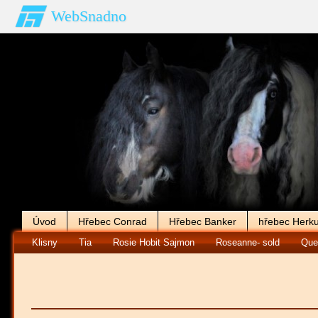
WebSnadno
Úvod
Hřebec Conrad
Hřebec Banker
hřebec Herku
Klisny
Tia
Rosie Hobit Sajmon
Roseanne- sold
Que