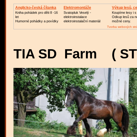
Anglicko-česká čítanka
Elektromontáže
Výkup lesů, c
Kniha pohádek pro děti 8 -16
Svatopluk Veselý -
Koupíme lesy i 
let
elektroinstalace
Odkup lesů za n
Humorné pohádky a povídky
elektroinstalační materiál
možné ceny.
Tvorba webových str
TIA SD Farm ( ST