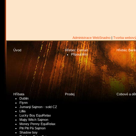
Administrace WebSnadno
|
Tvorba webový
Úvod
Hřebec Conrad
Hřebec Bank
Připouštění
Hříbata
Prodej
Cobové a dět
Dublin
Flynn
Jumanji Sajmon - sold CZ
Lillia
Lucky Boy EquiRelax
Majty Witch Sajmon
Money Penny EquiRelax
Piti Piti Pá Sajmon
Shadow boy