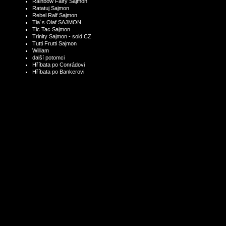
Rainbow Fairy Sajmon
Ratatuj Sajmon
Rebel Ralf Sajmon
Tia´s Olaf SAJMON
Tic Tac Sajmon
Trinity Sajmon - sold CZ
Tutti Frutti Sajmon
William
další potomci
Hříbata po Conrádovi
Hříbata po Bankerovi