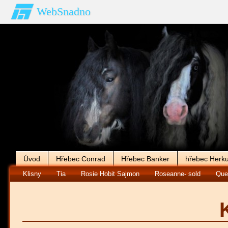
WebSnadno
Úvod
Hřebec Conrad
Hřebec Banker
hřebec Herku
Klisny
Tia
Rosie Hobit Sajmon
Roseanne- sold
Que