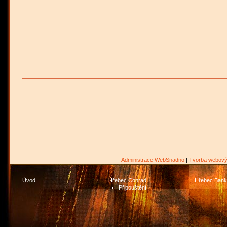
Administrace WebSnadno
|
Tvorba webový
Úvod
Hřebec Conrad
Hřebec Bank
Připouštění