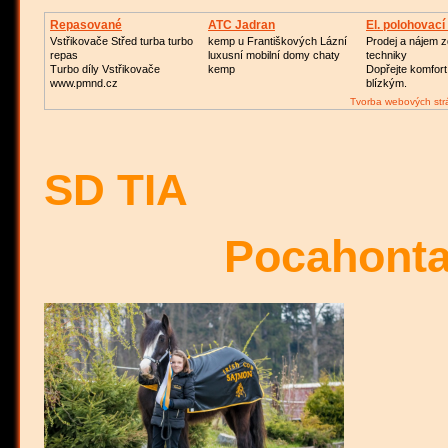
Repasované
ATC Jadran
El. polohovací
Turbodmychadlo
Vstřikovače Střed turba turbo
kemp u Františkových Lázní
Prodej a nájem z
repas
luxusní mobilní domy chaty
techniky
Turbo díly Vstřikovače
kemp
Dopřejte komfor
www.pmnd.cz
blízkým.
Tvorba webových str
SD
Pocahont