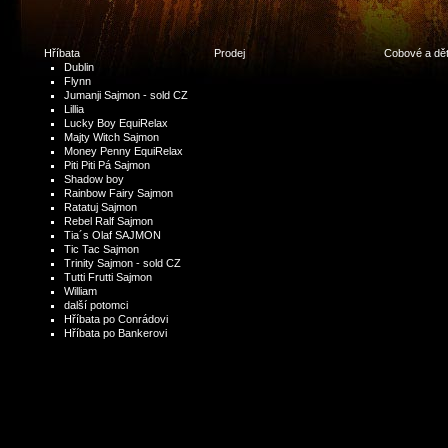
Hříbata
Prodej
Cobové a dět
Dublin
Flynn
Jumanji Sajmon - sold CZ
Lillia
Lucky Boy EquiRelax
Majty Witch Sajmon
Money Penny EquiRelax
Piti Piti Pá Sajmon
Shadow boy
Rainbow Fairy Sajmon
Ratatuj Sajmon
Rebel Ralf Sajmon
Tia´s Olaf SAJMON
Tic Tac Sajmon
Trinity Sajmon - sold CZ
Tutti Frutti Sajmon
William
další potomci
Hříbata po Conrádovi
Hříbata po Bankerovi