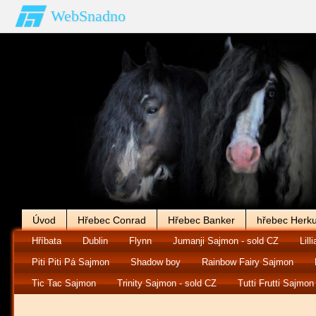
WebSnadno
Úvod
Hřebec Conrad
Hřebec Banker
hřebec Herku
Hříbata
Dublin
Flynn
Jumanji Sajmon - sold CZ
Lilli
Piti Piti Pá Sajmon
Shadow boy
Rainbow Fairy Sajmon
Tic Tac Sajmon
Trinity Sajmon - sold CZ
Tutti Frutti Sajmon