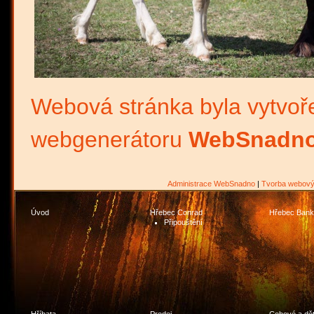
Webová stránka byla vytvoř
webgenerátoru
WebSnadno
Administrace WebSnadno
|
Tvorba webový
Úvod
Hřebec Conrad
Hřebec Bank
Připouštění