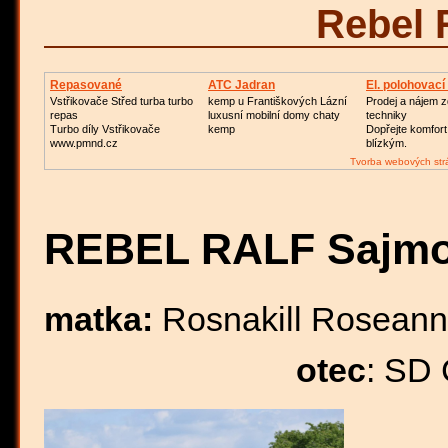
Rebel 
Repasované
ATC Jadran
El. polohovací
Turbodmychadlo
Vstřikovače Střed turba turbo
kemp u Františkových Lázní
Prodej a nájem z
repas
luxusní mobilní domy chaty
techniky
Turbo díly Vstřikovače
kemp
Dopřejte komfor
www.pmnd.cz
blízkým.
Tvorba webových str
REBEL RALF Sajm
matka:
Rosnakill Rosean
otec
: SD