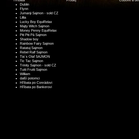
Hříbata
Prodej
Cobové a dět
Dublin
Flynn
Jumanji Sajmon - sold CZ
Lillia
Lucky Boy EquiRelax
Majty Witch Sajmon
Money Penny EquiRelax
Piti Piti Pá Sajmon
Shadow boy
Rainbow Fairy Sajmon
Ratatuj Sajmon
Rebel Ralf Sajmon
Tia´s Olaf SAJMON
Tic Tac Sajmon
Trinity Sajmon - sold CZ
Tutti Frutti Sajmon
William
další potomci
Hříbata po Conrádovi
Hříbata po Bankerovi