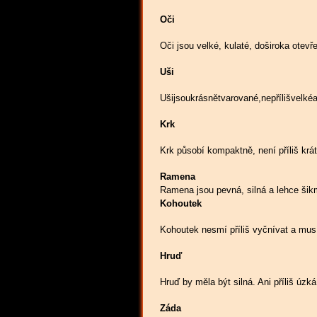
Oči
Oči jsou velké, kulaté, doširoka otevř
Uši
Ušijsoukrásnětvarované,nepřílišvelk
Krk
Krk působí kompaktně, není příliš krá
Ramena
Ramena jsou pevná, silná a lehce šik
Kohoutek
Kohoutek nesmí příliš vyčnívat a mus
Hruď
Hruď by měla být silná. Ani příliš úzká,
Záda