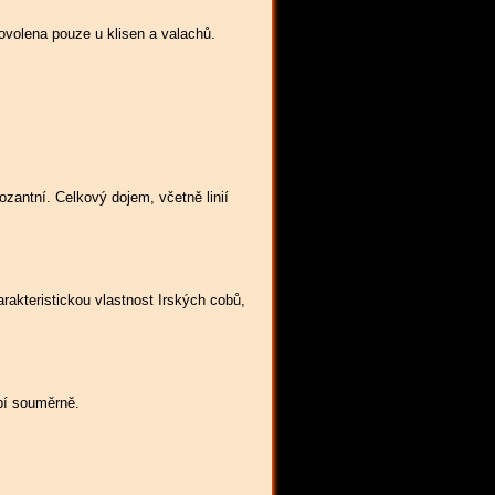
povolena pouze u klisen a valachů.
zantní. Celkový dojem, včetně linií
rakteristickou vlastnost Irských cobů,
obí souměrně.