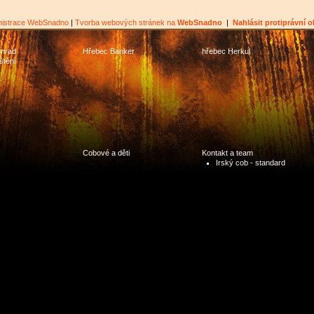
nistrace WebSnadno
|
Tvorba webových stránek na
WebSnadno
|
Nahlásit protiprávní 
nrad
Hřebec Banker
hřebec Herkul
štění
Cobové a děti
Kontakt a team
Irský cob - standard