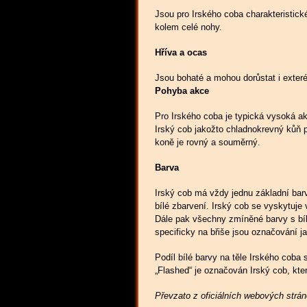
Jsou pro Irského coba charakteristick
kolem celé nohy.
Hříva a ocas
Jsou bohaté a mohou dorůstat i exter
Pohyba akce
Pro Irského coba je typická vysoká a
Irský cob jakožto chladnokrevný kůň 
koně je rovný a souměrný.
Barva
Irský cob má vždy jednu základní bar
bílé zbarvení. Irský cob se vyskytuje
Dále pak všechny zmíněné barvy s bílým
specificky na břiše jsou označování j
Podíl bílé barvy na těle Irského coba
„Flashed“ je označován Irský cob, kt
Převzato z oficiálních webových strá