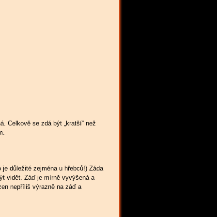
á. Celkově se zdá být „kratší“ než
m.
 je důležité zejména u hřebců!) Záda
být vidět. Záď je mírně vyvýšená a
zen nepříliš výrazně na záď a