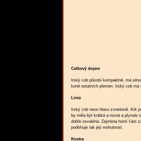
Celkový dojem
Irský cob působí kompaktně, má silnou
koně ostatních plemen. Irský cob má
Linie
Irský cob nese hlavu zvnešeně. Krk je
by měla být krátká a rovná a plynule 
dobře osvaléná. Zejména horní část zá
podtrhuje tak její mohutnost.
Kostra