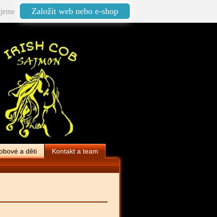
Založit web nebo e-shop
jeme
obové a děti
Kontakt a team