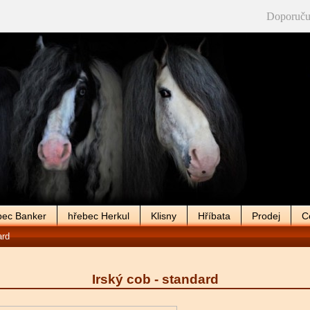
Doporuču
bec Banker
hřebec Herkul
Klisny
Hříbata
Prodej
C
ard
Irský cob - standard