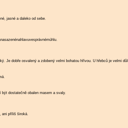
ené, jasné a daleko od sebe.
éanasazenénahlavuvesprávnémúhlu.
tký. Je dobře osvalený a zdobený velmi bohatou hřívou. U hřebců je velmi důl
má.
í být dostatečně obalen masem a svaly.
 ani příliš široká.