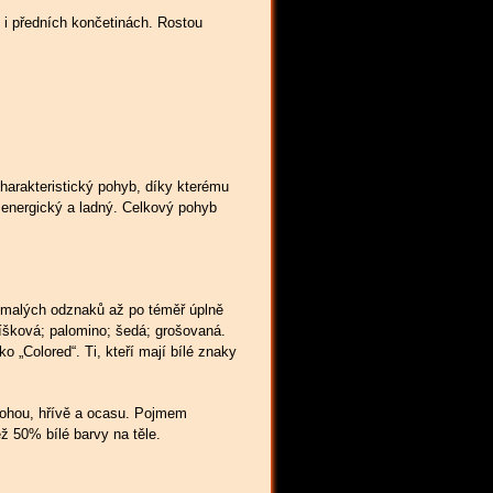
 i předních končetinách. Rostou
harakteristický pohyb, díky kterému
 energický a ladný. Celkový pohyb
d malých odznaků až po téměř úplně
říšková; palomino; šedá; grošovaná.
 „Colored“. Ti, kteří mají bílé znaky
 nohou, hřívě a ocasu. Pojmem
ž 50% bílé barvy na těle.