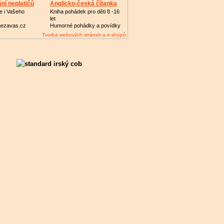
ní neplatičů
Anglicko-česká čítanka
e i Vašeho
Kniha pohádek pro děti 8 -16
let
ezavas.cz
Humorné pohádky a povídky
Tvorba webových stránek a e-shopů