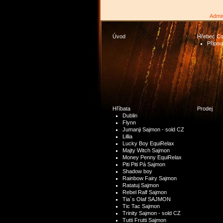
Admi
Úvod
Hřebec Co
Připou
Hříbata
Prodej
Dublin
Flynn
Jumanji Sajmon - sold CZ
Lillia
Lucky Boy EquiRelax
Majty Witch Sajmon
Money Penny EquiRelax
Piti Piti Pá Sajmon
Shadow boy
Rainbow Fairy Sajmon
Ratatuj Sajmon
Rebel Ralf Sajmon
Tia´s Olaf SAJMON
Tic Tac Sajmon
Trinity Sajmon - sold CZ
Tutti Frutti Sajmon