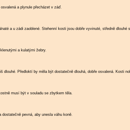
 osvalená a plynule přecházet v záď.
alnaté a u zádi zaoblené. Stehenní kosti jsou dobře vyvinuté, středně dlouhé 
klenutými a kulatými žebry.
příliš dlouhé. Předloktí by měla být dostatečně dlouhá, dobře osvalená. Kosti n
ikostně musí být v souladu se zbytkem těla.
 a dostatečně pevná, aby unesla váhu koně.