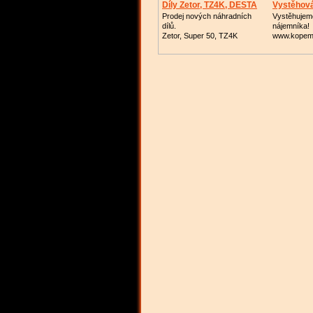
Díly Zetor, TZ4K, DESTA
Vystěhová
Prodej nových náhradních
Vystěhujem
dílů.
nájemníka!
Zetor, Super 50, TZ4K
www.kopem