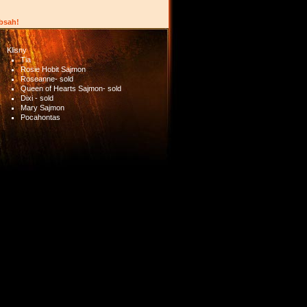
obsah!
Klisny
Tia
Rosie Hobit Sajmon
Roseanne- sold
Queen of Hearts Sajmon- sold
Dixi - sold
Mary Sajmon
Pocahontas