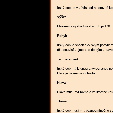
Irský cob se v závislosti na stavbě k
Výška
Maximální výška Irského cob je 170c
Pohyb
Irský cob je specifický svým pohybem,
těla souvisí zejména s dobrým zdravo
Temperament
Irský cob má klidnou a vyrovnanou pov
která je nesmírně důležitá.
Hlava
Hlava musí být rovná a velikostně kor
Tlama
Irský cob musí mít bezpodmínečně spr