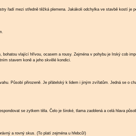
ostry řadí mezi středně těžká plemena. Jakákoli odchylka ve stavbě kostí je 
m.
 bohatou vlající hřívou, ocasem a rousy. Zejména v pohybu je Irský cob impo
tním stavem koně a jeho skvělé kondici.
ahu. Působí přirozeně. Je přátelský k lidem i jiným zvířatům. Jedná se o cha
espondovat se zytkem těla. Čelo je široké, tlama zaoblená a celá hlava půs
ávný a rovný skus. (To platí zejména u hřebců!)