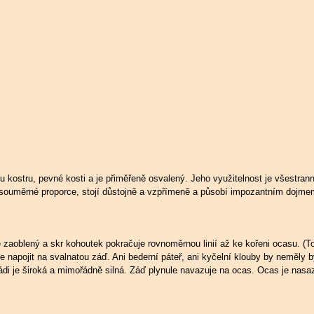
 kostru, pevné kosti a je přiměřeně osvalený. Jeho využitelnost je všestrann
 souměrné proporce, stojí důstojně a vzpřímeně a působí impozantním dojme
 zaoblený a skr kohoutek pokračuje rovnoměrnou linií až ke kořeni ocasu. (To
se napojit na svalnatou záď. Ani bederní páteř, ani kyčelní klouby by neměly 
di je široká a mimořádně silná. Záď plynule navazuje na ocas. Ocas je nasa