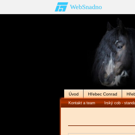
WebSnadno
Úvod
Hřebec Conrad
Hře
Kontakt a team
Irský cob - stand