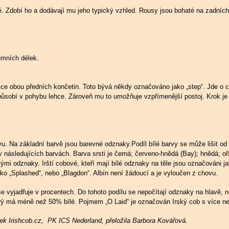
é. Zdobí ho a dodávají mu jeho typický vzhled. Rousy jsou bohaté na zadních
émních délek.
kce obou předních končetin. Toto bývá někdy označováno jako „step“. Jde o c
působí v pohybu lehce. Zároveň mu to umožňuje vzpřímenější postoj. Krok je
vu. Na základní barvě jsou barevné odznaky.Podíl bílé barvy se může lišit o
 v následujících barvách. Barva srsti je černá; červeno-hnědá (Bay); hnědá; o
i odznaky. Irští cobové, kteří mají bílé odznaky na těle jsou označováni jako
ako „Splashed“, nebo „Blagdon“. Albín není žádoucí a je vyloučen z chovu.
 se vyjadřuje v procentech. Do tohoto podílu se nepočítají odznaky na hlavě,
erý má méně než 50% bílé. Pojmem „O Laid“ je označován Irský cob s více ne
nek Irishcob.cz, PK ICS Nederland, přeložila Barbora Kovářová.