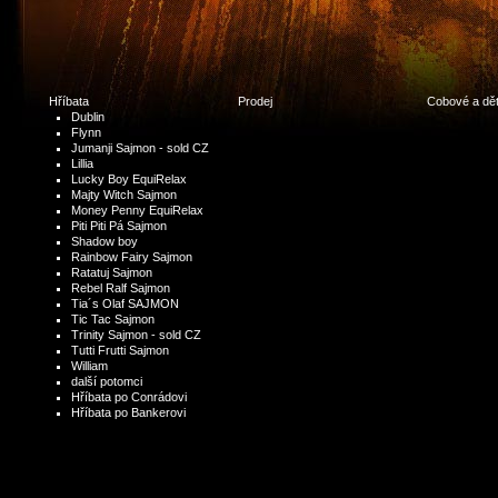
Hříbata
Prodej
Cobové a dět
Dublin
Flynn
Jumanji Sajmon - sold CZ
Lillia
Lucky Boy EquiRelax
Majty Witch Sajmon
Money Penny EquiRelax
Piti Piti Pá Sajmon
Shadow boy
Rainbow Fairy Sajmon
Ratatuj Sajmon
Rebel Ralf Sajmon
Tia´s Olaf SAJMON
Tic Tac Sajmon
Trinity Sajmon - sold CZ
Tutti Frutti Sajmon
William
další potomci
Hříbata po Conrádovi
Hříbata po Bankerovi