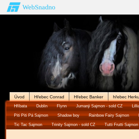
WebSnadno
Úvod
Hřebec Conrad
Hřebec Banker
hřebec Herku
Hříbata
Dublin
Flynn
Jumanji Sajmon - sold CZ
Lilli
Piti Piti Pá Sajmon
Shadow boy
Rainbow Fairy Sajmon
Tic Tac Sajmon
Trinity Sajmon - sold CZ
Tutti Frutti Sajmon