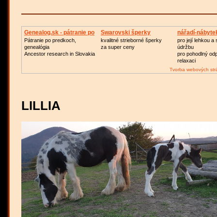
Genealog.sk - pátranie po
Swarovski šperky
nářadí-nábyte
zahradu
Pátranie po predkoch,
kvalitné strieborné šperky
pro její lehkou 
genealógia
za super ceny
údržbu
Ancestor research in Slovakia
pro pohodlný od
relaxaci
Tvorba webových str
LILLI
A