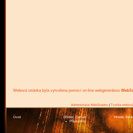
Webová stránka byla vytvořena pomocí on-line webgenerátoru
WebSn
Administrace WebSnadno
|
Tvorba webový
Úvod
Hřebec Conrad
Hřebec Bank
Připouštění