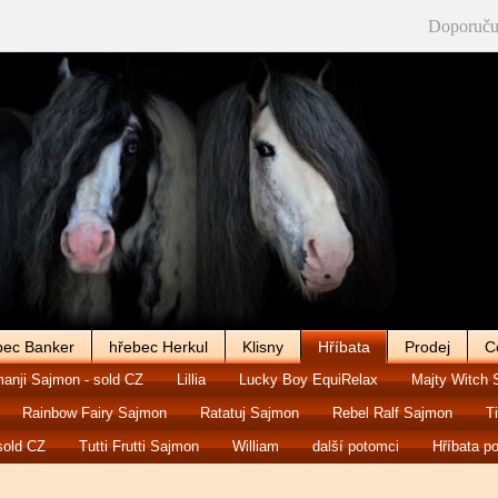
Doporuču
bec Banker
hřebec Herkul
Klisny
Hříbata
Prodej
C
anji Sajmon - sold CZ
Lillia
Lucky Boy EquiRelax
Majty Witch 
Rainbow Fairy Sajmon
Ratatuj Sajmon
Rebel Ralf Sajmon
T
sold CZ
Tutti Frutti Sajmon
William
další potomci
Hříbata p