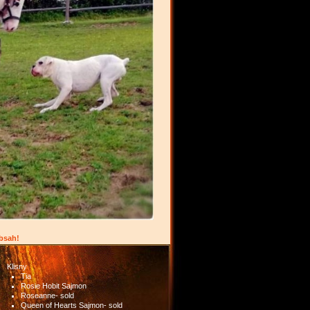
obsah!
Klisny
Tia
Rosie Hobit Sajmon
Roseanne- sold
Queen of Hearts Sajmon- sold