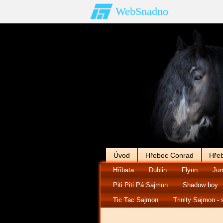
WebSnadno
Úvod
Hřebec Conrad
Hře
Hříbata
Dublin
Flynn
Jum
Piti Piti Pá Sajmon
Shadow boy
Tic Tac Sajmon
Trinity Sajmon - 