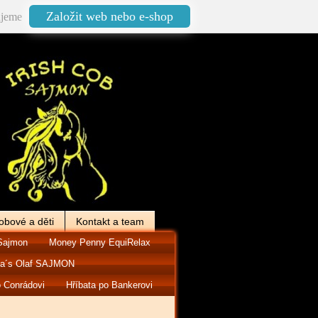
Založit web nebo e-shop
jeme
obové a děti
Kontakt a team
Sajmon
Money Penny EquiRelax
ia´s Olaf SAJMON
o Conrádovi
Hříbata po Bankerovi