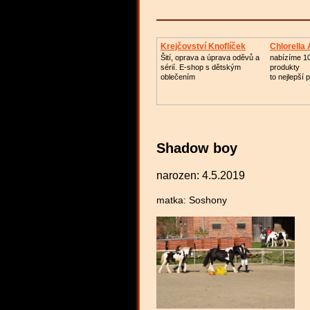
Krejčovství Knoflíček
Chlorella
Šití, oprava a úprava oděvů a
nabízíme 1
sérií. E-shop s dětským
produkty
oblečením
to nejlepší 
Shadow boy
narozen: 4.5.2019
matka: Sos