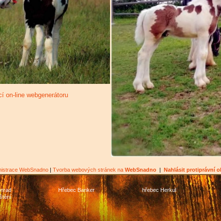
í on-line webgenerátoru
nistrace WebSnadno
|
Tvorba webových stránek na
WebSnadno
|
Nahlásit protiprávní 
nrad
Hřebec Banker
hřebec Herkul
štění