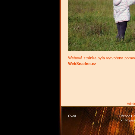
Webová stránka byla vytvořena pomoc
WebSnadno.cz
Admi
Úvod
Hřebec Co
Připou