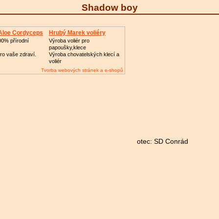
Shadow boy
 Aloe Cordyceps
Hrubý Marek voliéry
00% přírodní
Výroba voliér pro
papoušky,klece
pro vaše zdraví.
Výroba chovatelských klecí a
voliér
Tvorba webových stránek a e-shopů
hony otec: SD Conrád