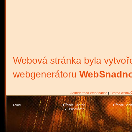
Webová stránka byla vytvoř
webgenerátoru
WebSnadno
Administrace WebSnadno
|
Tvorba webový
Úvod
Hřebec Conrad
Hřebec Bank
Připouštění