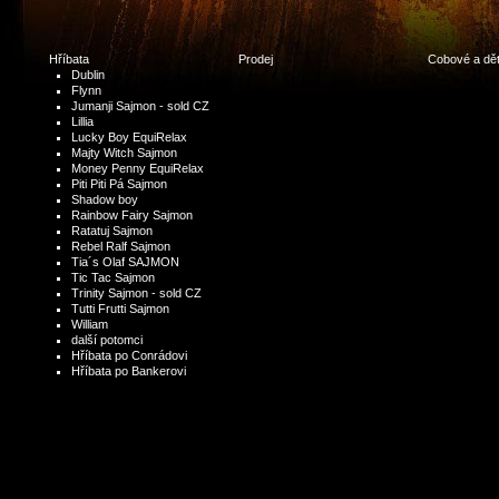
Hříbata
Prodej
Cobové a dět
Dublin
Flynn
Jumanji Sajmon - sold CZ
Lillia
Lucky Boy EquiRelax
Majty Witch Sajmon
Money Penny EquiRelax
Piti Piti Pá Sajmon
Shadow boy
Rainbow Fairy Sajmon
Ratatuj Sajmon
Rebel Ralf Sajmon
Tia´s Olaf SAJMON
Tic Tac Sajmon
Trinity Sajmon - sold CZ
Tutti Frutti Sajmon
William
další potomci
Hříbata po Conrádovi
Hříbata po Bankerovi