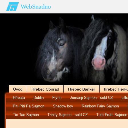
WebSnadno
Úvod
Hřebec Conrad
Hřebec Banker
hřebec Herku
Hříbata
Dublin
Flynn
Jumanji Sajmon - sold CZ
Lilli
Piti Piti Pá Sajmon
Shadow boy
Rainbow Fairy Sajmon
Tic Tac Sajmon
Trinity Sajmon - sold CZ
Tutti Frutti Sajmon