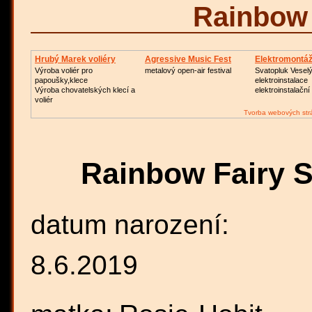
Rainbow 
Hrubý Marek voliéry
Agressive Music Fest
Elektromontá
Výroba voliér pro
metalový open-air festival
Svatopluk Veselý
papoušky,klece
elektroinstalace
Výroba chovatelských klecí a
elektroinstalační
voliér
Tvorba webových str
Rainbow Fairy S
datum narození:
8.6.2019