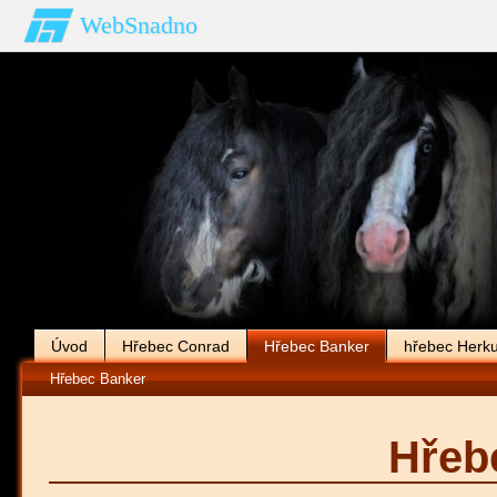
WebSnadno
Úvod
Hřebec Conrad
Hřebec Banker
hřebec Herku
Hřebec Banker
Hřeb