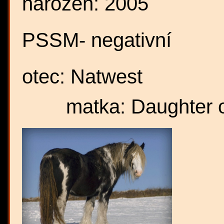
narozen: 2005
PSSM- negativní
otec:
matk
a: Daughter 