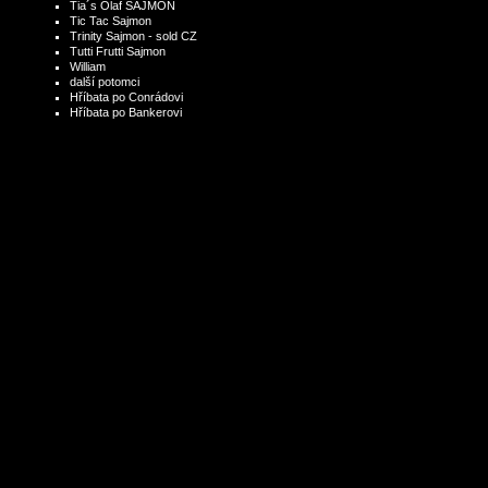
Tia´s Olaf SAJMON
Tic Tac Sajmon
Trinity Sajmon - sold CZ
Tutti Frutti Sajmon
William
další potomci
Hříbata po Conrádovi
Hříbata po Bankerovi