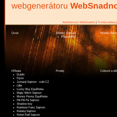
webgenerátoru
WebSnadno
Administrace WebSnadno
|
Tvorba webový
Úvod
Hřebec Conrad
Hřebec Bank
Připouštění
Hříbata
Prodej
Cobové a dět
Dublin
Flynn
Jumanji Sajmon - sold CZ
Lillia
Lucky Boy EquiRelax
Majty Witch Sajmon
Money Penny EquiRelax
Piti Piti Pá Sajmon
Shadow boy
Rainbow Fairy Sajmon
Ratatuj Sajmon
Rebel Ralf Sajmon