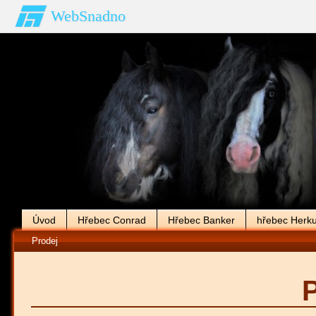
WebSnadno
Úvod
Hřebec Conrad
Hřebec Banker
hřebec Herku
Prodej