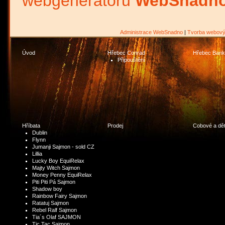
webgenerátoru
WebSnadno
Administrace WebSnadno
|
Tvorba webový
Úvod
Hřebec Conrad
Hřebec Bank
Připouštění
Hříbata
Prodej
Cobové a dět
Dublin
Flynn
Jumanji Sajmon - sold CZ
Lillia
Lucky Boy EquiRelax
Majty Witch Sajmon
Money Penny EquiRelax
Piti Piti Pá Sajmon
Shadow boy
Rainbow Fairy Sajmon
Ratatuj Sajmon
Rebel Ralf Sajmon
Tia´s Olaf SAJMON
Tic Tac Sajmon