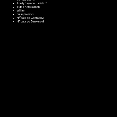
Trinity Sajmon - sold CZ
Tutti Frutti Sajmon
William
další potomci
Hříbata po Conrádovi
Hříbata po Bankerovi