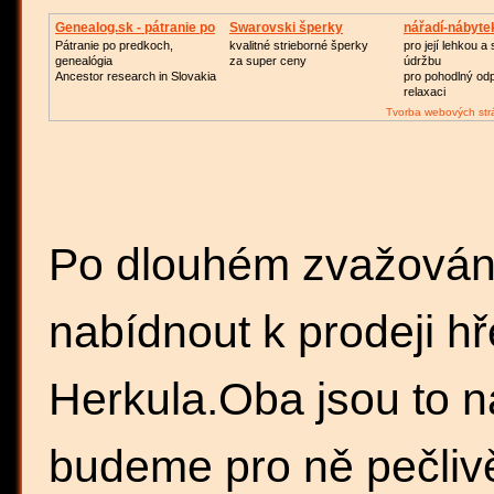
Genealog.sk - pátranie po
Swarovski šperky
nářadí-nábyte
zahradu
Pátranie po predkoch,
kvalitné strieborné šperky
pro její lehkou 
genealógia
za super ceny
údržbu
Ancestor research in Slovakia
pro pohodlný od
relaxaci
Tvorba webových str
Po dlouhém zvažování
nabídnout k prodeji 
Herkula.Oba jsou to n
budeme pro ně pečlivě