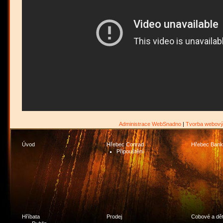
Administrace WebSnadno
|
Tvorba webový
Úvod
Hřebec Conrad
Hřebec Bank
Připouštění
Hříbata
Prodej
Cobové a dět