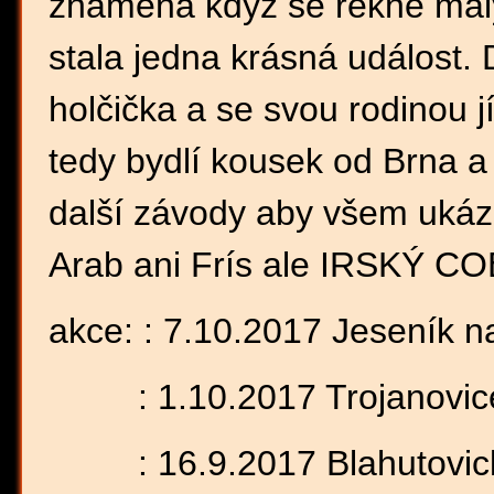
znamená když se řekne mal
stala jedna krásná událost. 
holčička a se svou rodinou j
tedy bydlí kousek od Brna a
další závody aby všem ukáza
Arab ani Frís ale IRSKÝ COB
akce: : 7.10.2017 Jeseník 
: 1.10.2017 Trojanovic
: 16.9.2017 Blahutovick