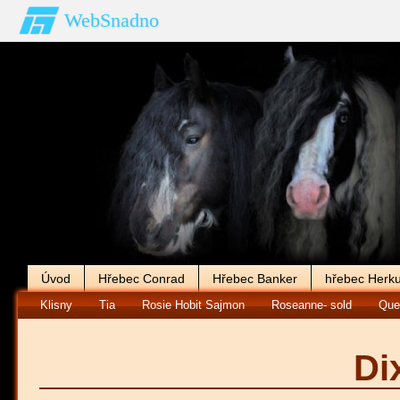
WebSnadno
Úvod
Hřebec Conrad
Hřebec Banker
hřebec Herku
Klisny
Tia
Rosie Hobit Sajmon
Roseanne- sold
Que
Dix