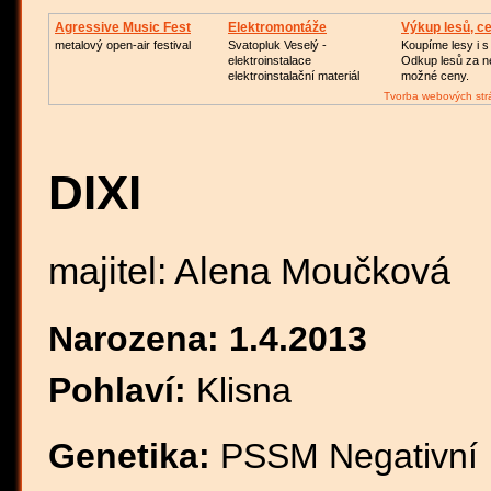
Agressive Music Fest
Elektromontáže
Výkup lesů, c
metalový open-air festival
Svatopluk Veselý -
Koupíme lesy i 
elektroinstalace
Odkup lesů za n
elektroinstalační materiál
možné ceny.
Tvorba webových str
DIXI
majitel: Alena Moučková
Narozena: 1.4.2013
Pohlaví:
Klisna
Genetika:
PSSM Negativní