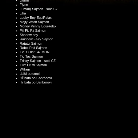
Dublin
Flynn
Jumanji Sajmon - sold CZ
Lillia
Lucky Boy EquiRelax
Majty Witch Sajmon
Money Penny EquiRelax
Piti Piti Pá Sajmon
Shadow boy
Rainbow Fairy Sajmon
Ratatuj Sajmon
Rebel Ralf Sajmon
Tia´s Olaf SAJMON
Tic Tac Sajmon
Trinity Sajmon - sold CZ
Tutti Frutti Sajmon
William
další potomci
Hříbata po Conrádovi
Hříbata po Bankerovi