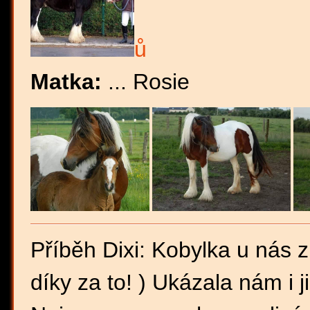
ů
Matka:
... Rosie
Příběh Dixi: Kobylka u nás 
díky za to! ) Ukázala nám i j