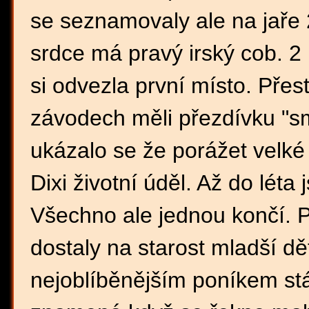
se seznamovaly ale na jaře 
srdce má pravý irský cob. 2 
si odvezla první místo. Pře
závodech měli přezdívku "sm
ukázalo se že porážet velké
Dixi životní úděl. Až do léta
Všechno ale jednou končí. P
dostaly na starost mladší dět
nejoblíběnějším poníkem stáj